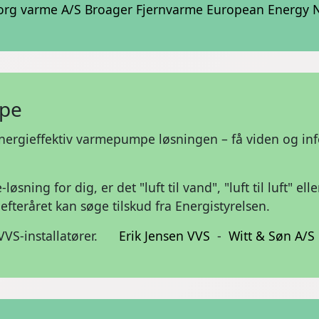
rg varme A/S
Broager Fjernvarme
European Energy
pe
 energieffektiv varmepumpe løsningen – få viden og in
ing for dig, er det "luft til vand", "luft til luft" ell
fteråret kan søge tilskud fra Energistyrelsen.
 VVS-installatører.
Erik Jensen VVS
-
Witt & Søn A/S