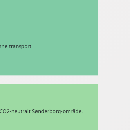
ne transport
t CO2-neutralt Sønderborg-område.