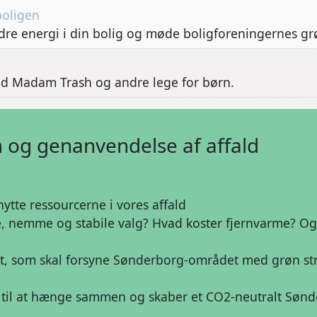
boligen
dre energi i din bolig og møde boligforeningernes g
 med Madam Trash og andre lege for børn.
 og genanvendelse af affald
ytte ressourcerne i vores affald
e, nemme og stabile valg? Hvad koster fjernvarme? Og
ælt, som skal forsyne Sønderborg-området med grøn st
e til at hænge sammen og skaber et CO2-neutralt Søn