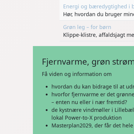
Energi og bæredygtighed i 
Hør, hvordan du bruger min
Grøn leg – for børn
Klippe-klistre, affaldsjagt
Fjernvarme, grøn strøm
Få viden og information om
hvordan du kan bidrage til at udn
hvorfor fjernvarme er det grønn
– enten nu eller i nær fremtid?
de kystnære vindmøller i Lilleb
lokal Power-to-X produktion
Masterplan2029, der får det hel