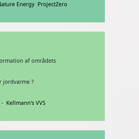
Nature Energy
ProjectZero
formation af områdets
er jordvarme ?
-
Kellmann's VVS