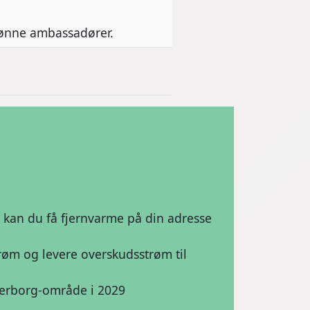
rønne ambassadører.
 kan du få fjernvarme på din adresse
røm og levere overskudsstrøm til
derborg-område i 2029