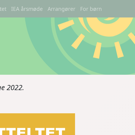
N
tet
IEA årsmøde
Arrangører
For børn
ge 2022.